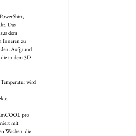
PowerShirt, 
nkt. Das 
 aus dem 
m Inneren zu 
unden. Aufgrund 
 die in dem 3D-
 Temperatur wird 
te.  
 SlimCOOL pro 
iert mit 
n Wochen  die 