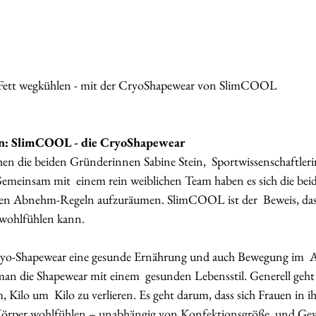
r Fett wegkühlen - mit der CryoShapewear von SlimCOOL
en: SlimCOOL - die CryoShapewear
n die beiden Gründerinnen Sabine Stein,  Sportwissenschaftlerin
emeinsam mit  einem rein weiblichen Team haben es sich die bei
alten Abnehm-Regeln aufzuräumen. SlimCOOL ist der  Beweis, das
wohlfühlen kann.  
Cryo-Shapewear eine gesunde Ernährung und auch Bewegung im  Al
man die Shapewear mit einem  gesunden Lebensstil. Generell geht 
ilo um  Kilo zu verlieren. Es geht darum, dass sich Frauen in i
Körper wohlfühlen – unabhängig von Konfektionsgröße  und Gew