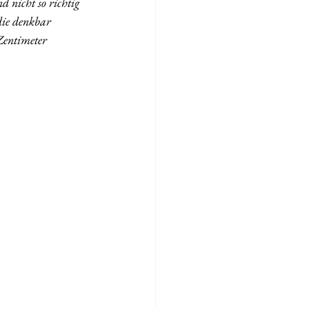
 nicht so richtig 
die denkbar 
Zentimeter  