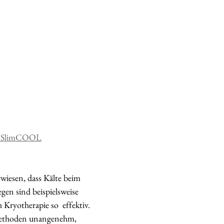
on SlimCOOL
rwiesen, dass Kälte beim 
en sind beispielsweise 
ryotherapie so  effektiv. 
Methoden unangenehm, 