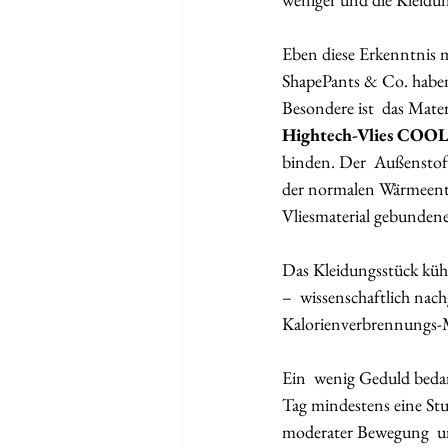
Eben diese Erkenntnis 
ShapePants & Co. haben j
Besondere ist  das Mat
Hightech-Vlies COO
binden. Der  Außenstoff
der normalen Wärmeentw
Vliesmaterial gebundene
Das Kleidungsstück kühl
–  wissenschaftlich nac
Kalorienverbrennungs-
Ein  wenig Geduld bedar
Tag mindestens eine St
moderater Bewegung  u