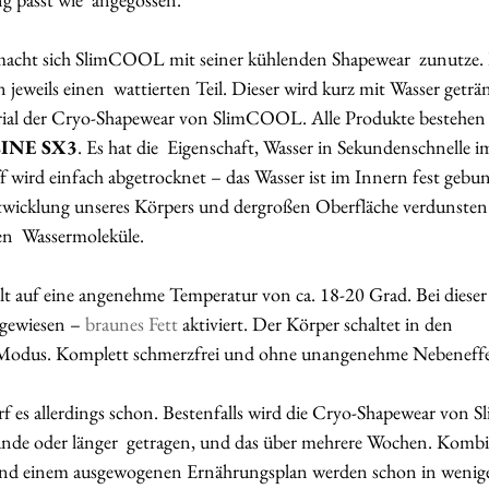
macht sich SlimCOOL mit seiner kühlenden Shapewear  zunutze. 
eweils einen  wattierten Teil. Dieser wird kurz mit Wasser geträ
erial der Cryo-Shapewear von SlimCOOL. Alle Produkte bestehen
LINE SX3
. Es hat die  Eigenschaft, Wasser in Sekundenschnelle i
 wird einfach abgetrocknet – das Wasser ist im Innern fest geb
icklung unseres Körpers und dergroßen Oberfläche verdunsten
n  Wassermoleküle. 
t auf eine angenehme Temperatur von ca. 18-20 Grad. Bei dieser
hgewiesen – 
braunes Fett
 aktiviert. Der Körper schaltet in den 
Modus. Komplett schmerzfrei und ohne unangenehme Nebeneffek
f es allerdings schon. Bestenfalls wird die Cryo-Shapewear von
unde oder länger  getragen, und das über mehrere Wochen. Kombin
nd einem ausgewogenen Ernährungsplan werden schon in wenige