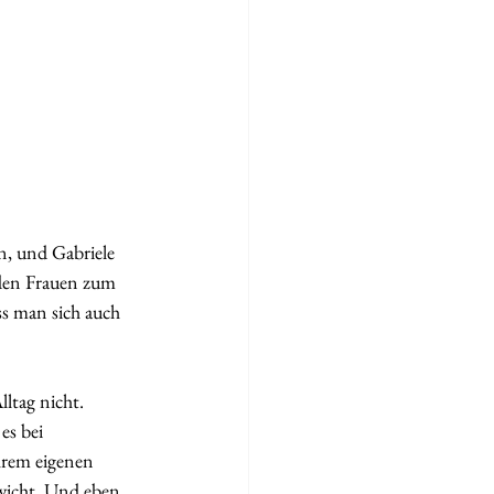
, und Gabriele 
den Frauen zum 
s man sich auch 
ltag nicht. 
es bei 
hrem eigenen  
icht. Und eben 