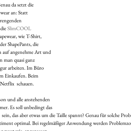
enau da setzt die 
ar an: Statt  
trengenden 
die 
SlimCOOL 
apewear, wie T-Shirt, 
der ShapePants, die 
en auf angenehme Art und 
nn man quasi ganz 
igur arbeiten. Im Büro 
m Einkaufen. Beim 
etflix  schauen.   
son und alle anstehenden  
er. Es soll unbedingt das 
 sein, das aber etwas um die Taille spannt? Genau für solche Prob
ment optimal. Bei regelmäßiger Anwendung werden Problemz
g passt wie  angegossen.  