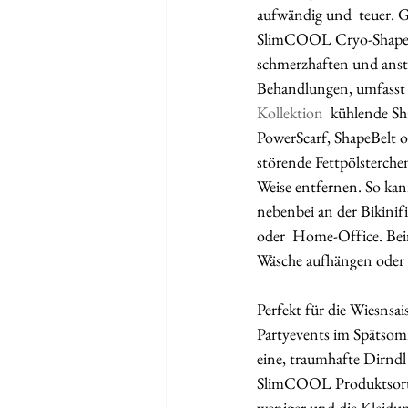
aufwändig und  teuer. G
SlimCOOL Cryo-Shapewe
schmerzhaften und ans
Behandlungen, umfasst 
Kollektion
  kühlende Sh
PowerScarf, ShapeBelt o
störende Fettpölsterch
Weise entfernen. So ka
nebenbei an der Bikinif
oder  Home-Office. Bei
Wäsche aufhängen oder N
Perfekt für die Wiesnsai
Partyevents im Spätsomm
eine, traumhafte Dirndl 
SlimCOOL Produktsorti
weniger und die Kleidun