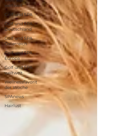
Wellness
weltweit
Golf und SPA
Golf und SPA
Deutschland
Golf und SPA
Österreich
Golf und SPA
Europa
Golf und SPA
weltweit
Wellnessfavorit
der Woche
SPAnews
Hairlust