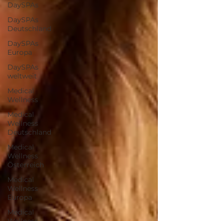
DaySPAs
DaySPAs
Deutschland
DaySPAs
Europa
DaySPAs
weltweit
Medical
Wellness
Medical
Wellness
Deutschland
Medical
Wellness
Österreich
Medical
Wellness
Europa
Medical