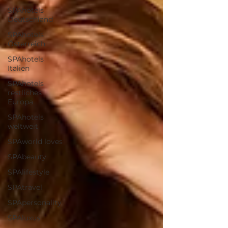
SPAhotels
Deutschland
SPAhotels
Österreich
SPAhotels
Italien
SPAhotels
restliches
Europa
SPAhotels
weltweit
SPAworld loves
SPAbeauty
SPAlifestyle
SPAtravel
SPApersonality
SPAluxus