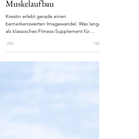
nur ein Supplement für
Muskelaufbau
Kreatin erlebt gerade einen
bemerkenswerten Imagewandel. Was lange
als klassisches Fitness-Supplement für
Kraftsportler galt, entwickelt sich zunehmend
zu einem der spannendsten Themen im
Bereich Healthy Aging, Frauengesundheit
und mentale Leistungsfähigkeit. Ein Produkt,
das diesen erweiterten Ansatz aufgreift, ist
LIVADUR® – eine Kombination aus
Kreatinmonohydrat, Magnesium und Vitamin
D3. Wir haben uns das Konzept genauer
angesehen.