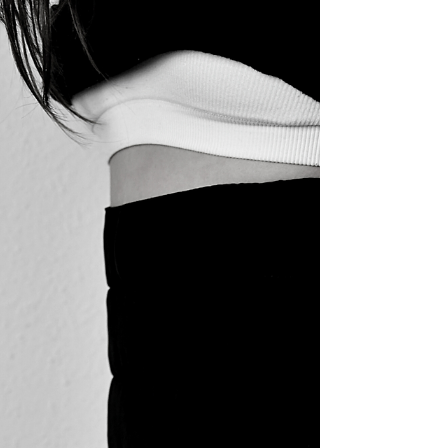
nachgezogen: Nicotinamid-Mononukleotid
(NMN), einer der meistdiskutierten
Longevity-Wirkstoffe, wird in immer mehr
Ländern als sicheres
Nahrungsergänzungsmittel anerkannt. Für
AVEA Life, die Schweizer Longevity-Marke,
ist genau dieser Moment der Anlass, das
eigene Qualitätsversprechen ins Zentrum zu
rücken: jede Charge zu 99 % rein, in
Schweizer Laboren doppelt getestet —
produziert in Europa nach GMP