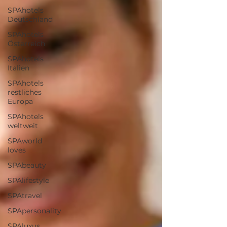
SPAhotels
Deutschland
SPAhotels
Österreich
SPAhotels
Italien
SPAhotels
restliches
Europa
SPAhotels
weltweit
SPAworld
loves
SPAbeauty
SPAlifestyle
SPAtravel
SPApersonality
SPAluxus