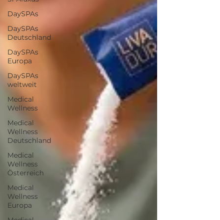
DaySPAs
DaySPAs
Deutschland
DaySPAs
Europa
DaySPAs
weltweit
Medical
Wellness
Medical
Wellness
Deutschland
Medical
Wellness
Österreich
Medical
Wellness
Europa