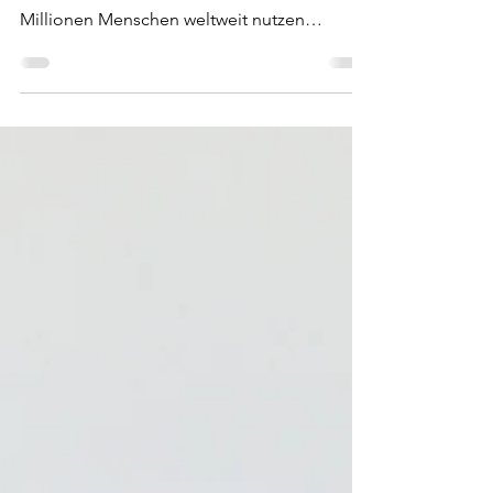
die Beauty-Branche
Ozempic, Wegovy und Mounjaro haben die
Welt der Gewichtsreduktion revolutioniert.
Millionen Menschen weltweit nutzen
mittlerweile sogenannte GLP-1-
Medikamente, um Gewicht zu verlieren.
Ursprünglich zur Behandlung von Diabetes
entwickelt, hat sich die „Fett-weg-Spritze“ zu
einem der größten Lifestyle- und Beauty-
Trends der vergangenen Jahre entwickelt.