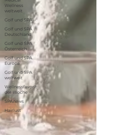
Medical
Wellness
weltweit
Golf und SPA
Golf und SPA
Deutschland
Golf und SPA
Österreich
Golf und SPA
Europa
Golf und SPA
weltweit
Wellnessfavorit
der Woche
SPAnews
Hairlust