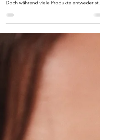
Functional Nutrition mit
Lifestyle-Faktor
Proteinpulver, Elektrolyte, Supplements – der
Markt für Functional Nutrition wächst rasant.
Doch während viele Produkte entweder stark
auf Performance oder auf reine
Gesundheitsversprechen ausgerichtet sind,
entsteht eine neue Generation von Marken,
die beide Welten miteinander verbinden
möchte. Eine davon ist TWONATURALS aus
Berlin.