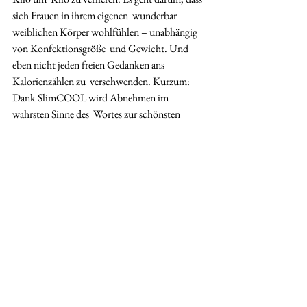
sich Frauen in ihrem eigenen  wunderbar 
weiblichen Körper wohlfühlen – unabhängig 
von Konfektionsgröße  und Gewicht. Und 
eben nicht jeden freien Gedanken ans 
Kalorienzählen zu  verschwenden. Kurzum: 
Dank SlimCOOL wird Abnehmen im 
wahrsten Sinne des  Wortes zur schönsten 
Nebensache der Welt. ﻿
Weitere Informationen
 Das 
SPAworld 
-Team hat das ShapeBelt 
und die PowerArms getestet. 
Hier geht 
es zum Artikel