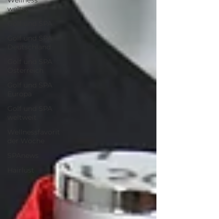
Wellness
weltweit
Golf und SPA
Golf und SPA
Deutschland
Golf und SPA
Österreich
Golf und SPA
Europa
Golf und SPA
weltweit
Wellnessfavorit
der Woche
SPAnews
Hairlust