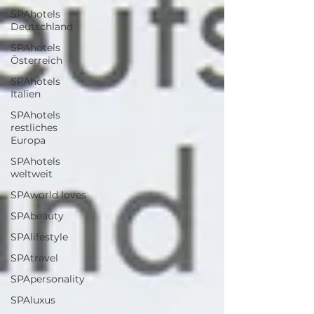
SPAhotels
Deutschland
SPAhotels
Österreich
SPAhotels
Italien
SPAhotels
restliches
Europa
SPAhotels
weltweit
SPAworld loves
SPAbeauty
SPAlifestyle
SPAtravel
SPApersonality
SPAluxus