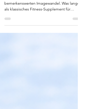
Muskelaufbau
Kreatin erlebt gerade einen
bemerkenswerten Imagewandel. Was lange
als klassisches Fitness-Supplement für
Kraftsportler galt, entwickelt sich zunehmend
zu einem der spannendsten Themen im
Bereich Healthy Aging, Frauengesundheit
und mentale Leistungsfähigkeit. Ein Produkt,
das diesen erweiterten Ansatz aufgreift, ist
LIVADUR® – eine Kombination aus
Kreatinmonohydrat, Magnesium und Vitamin
D3. Wir haben uns das Konzept genauer
angesehen.