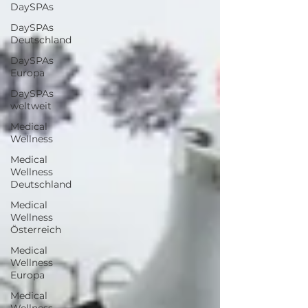
DaySPAs
DaySPAs
Deutschland
DaySPAs
Europa
DaySPAs
weltweit
Medical
Wellness
Medical
Wellness
Deutschland
Medical
Wellness
Österreich
Medical
Wellness
Europa
Medical