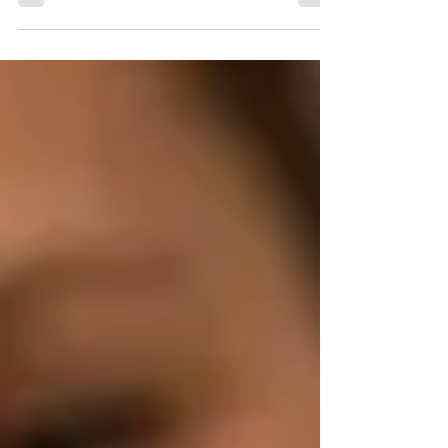
über Produktivität, Gesundheit und
Wettbewerbsfähigkeit. Präventiver
Hitzeschutz mit innovativen Kühltextilien
bietet eine nachhaltige Alternative zu
energieintensiver Gebäudekühlung.