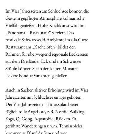
Im Vier Jahreszeiten am Schluchsee können die 
Gäste in gepflegter Atmosphäre kulinarische 
Vielfalt genießen. Hohe Kochkunst wird im 
„Panorama – Restaurant“ serviert. Das 
rustikale Schwarzwald-Ambiente im 
a-la-Carte 
Restaurant am
 „Kachelofen“ bildet den 
Rahmen für überwiegend regionale Leckereien 
aus dem Dreiländer-Eck und im Schwiitzer 
Stüble können Sie in den kalten Monaten 
leckere Fondue-Varianten genießen.
Auch in Sachen aktiver Erholung wird im Vier 
Jahreszeiten am Schluchsee einiges geboten. 
Der Vier Jahreszeiten – Fitnessplan bietet 
täglich tolle Angebote, z.B. Nordic Walking, 
Yoga, Qi Gong, Aquarobic, Rücken-Fit, 
geführte Wanderungen u.v.m. Tennisspieler 
kommen auf fünf Außen- und vier 