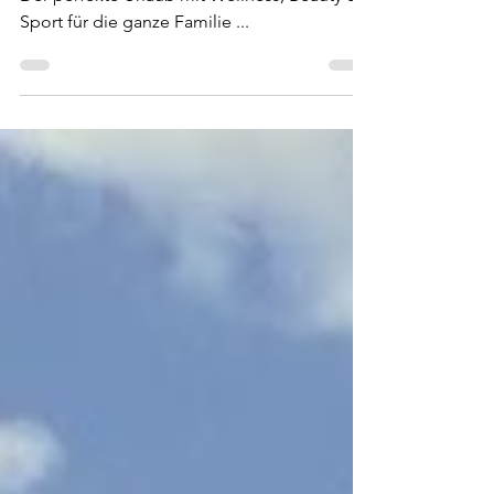
Schlosshotel Lacknerhof ****S
Der perfekte Urlaub mit Wellness, Beauty &
Sport für die ganze Familie ...