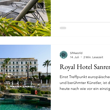
edical Wellness weltweit
Golf und SPA
Golf und SPA 
lf und SPA Europa
Golf und SPA weltweit
Wellnessfa
SPAworld
14. Juli
2 Min. Lesezeit
Royal Hotel Sanr
Einst Treffpunkt europäische
und berühmter Künstler, ist 
heute nach wie vor ein einzi
Monte-Carlo und Portofino.