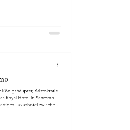
Deutschland
vorit der Woche
emo
r Königshäupter, Aristokratie
das Royal Hotel in Sanremo
gartiges Luxushotel zwischen