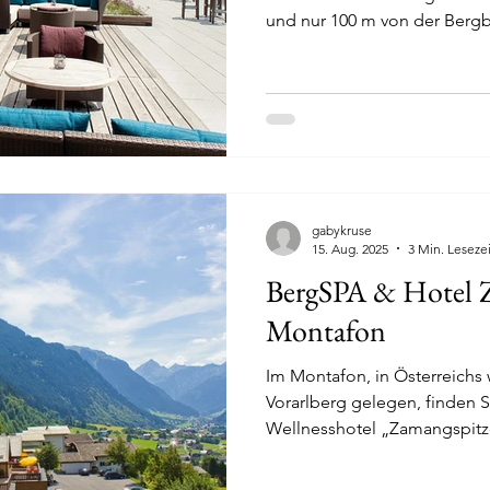
und nur 100 m von der Bergba
Sterne Travel Charme Bergre
exklusives Hotel ausgestatte
gabykruse
15. Aug. 2025
3 Min. Lesezei
BergSPA & Hotel 
Montafon
Im Montafon, in Österreichs
Vorarlberg gelegen, finden S
Wellnesshotel „Zamangspit