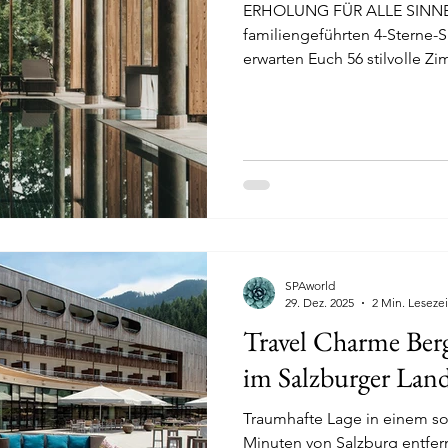
ERHOLUNG FÜR ALLE SINNE In unser
familiengeführten 4-Sterne-S
erwarten Euch 56 stilvolle Z
Wohlfühlen und Abschalten e
traumhafte Natur des Bayeri
ein Rückzugsort für Körper, G
kleines, aber feines Hotel i
Euch nicht nur auf hochgel
könnt, sondern auch ganzjäh
Poo
SPAworld
29. Dez. 2025
2 Min. Lesezei
Travel Charme Ber
im Salzburger Lan
Traumhafte Lage in einem so
Minuten von Salzburg entfern