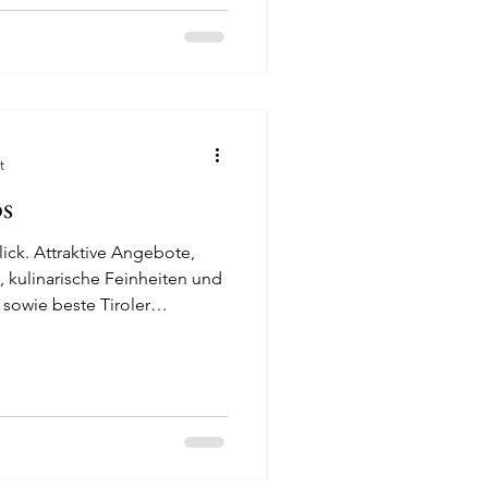
t
s
lick. Attraktive Angebote,
, kulinarische Feinheiten und
 sowie beste Tiroler
e bei uns. Das
Lermoos befindet sich in
diosem, unverbaubarem Blick
spitzmassivs.