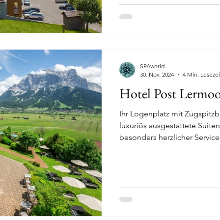
SPAworld
30. Nov. 2024
4 Min. Lesezei
Hotel Post Lermoo
Ihr Logenplatz mit Zugspitzb
luxuriös ausgestattete Suiten
besonders herzlicher Service
Gastfreundschaft erwarten Si
familiengeführte Hotel Post 
einzigartiger Lage mit gran
auf die Sonnenseite des Zug