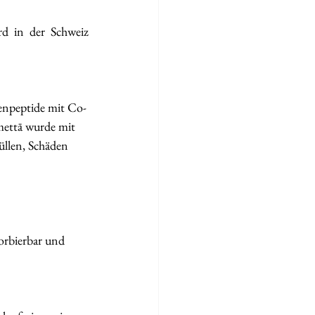
rd in der Schweiz 
genpeptide mit Co-
mettā wurde mit 
üllen, Schäden 
orbierbar und 