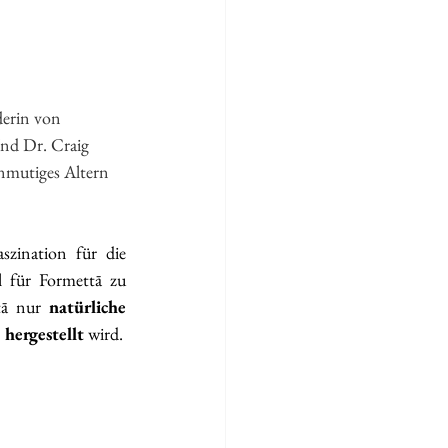
derin von 
nd Dr. Craig 
nmutiges Altern 
zination für die 
 für Formettā zu 
tā nur 
natürliche 
 hergestellt
 wird.