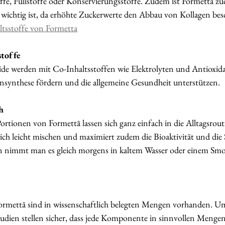
fe, Füllstoffe oder Konservierungsstoffe. Zudem ist Formettā zuck
wichtig ist, da erhöhte Zuckerwerte den Abbau von Kollagen bes
ltsstoffe von Formetta
stoffe
ide werden mit Co-Inhaltsstoffen wie Elektrolyten und Antioxidan
ensynthese fördern und die allgemeine Gesundheit unterstützen.
h
ortionen von Formettā lassen sich ganz einfach in die Alltagsrout
ich leicht mischen und maximiert zudem die Bioaktivität und die S
en nimmt man es gleich morgens in kaltem Wasser oder einem Smo
Formettā sind in wissenschaftlich belegten Mengen vorhanden. U
Studien stellen sicher, dass jede Komponente in sinnvollen Menge