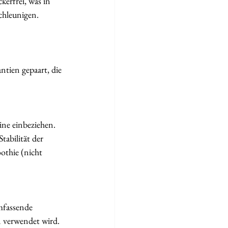
erfrei, was in 
chleunigen.
tien gepaart, die 
ine einbeziehen. 
tabilität der 
othie (nicht 
mfassende 
n verwendet wird.