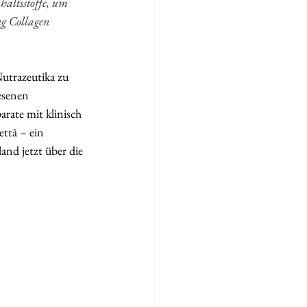
haltsstoffe, um 
g Collagen 
utrazeutika zu 
esenen 
rate mit klinisch 
ttā – ein 
nd jetzt über die 