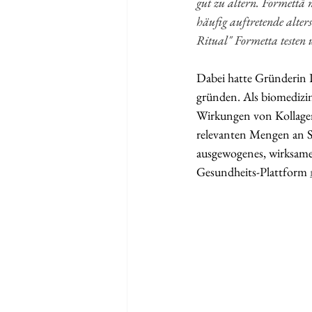
gut zu altern. Formettā 
häufig auftretende alte
Ritual" Formetta testen u
Dabei hatte Gründerin D
gründen. Als biomedizin
Wirkungen von Kollagen 
relevanten Mengen an Sc
ausgewogenes, wirksames
Gesundheits-Plattform 