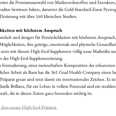
int die Premiumauswahl von Markenrohstoffen und Extrakten, d
Studien bewiesen haben, darunter die Gold-Standard-Zutat Pycno
osierung mit über 160 klinischen Studien.
ichkeiten mit höchstem Anspruch
ickelt und designt für Persönlichkeiten mit höchstem Anspruch, d
Möglichkeiten, ihre geistige, emotionale und physische Gesundhei
 setzt mit diesem High-End-Supplement völlig neue Maßstäbe und
n der High-End-Supplementierung. 
n Formulierung, einer meisterhaften Komposition der erlesenste
tlicher Arbeit als Basis hat die 361 Grad Health Company einen b
räparat getan und setzt damit ein internationales Zeichen. Es ist 
uelle Brillanz, für ein Leben in vollem Potenzial und ein strahlen
ft, die in diesen Zeiten ganz besonders wichtig ist. 
 dem neuen High-End-Präparat 