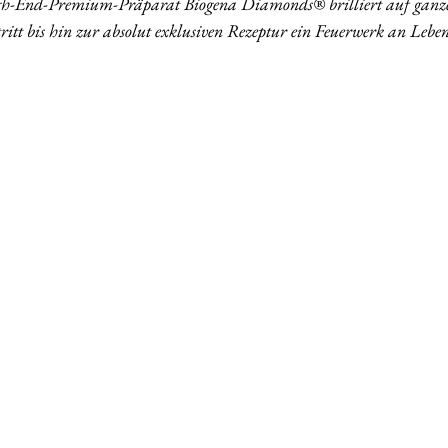
gh-End-Premium-Präparat Biogena Diamonds® brilliert auf ganzer
tt bis hin zur absolut exklusiven Rezeptur ein Feuerwerk an Leben