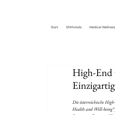
Start
SPAhotels
Medical Wellnes
High-End t
Einzigarti
Die österreichische Hi
Health and Well-being“ fü