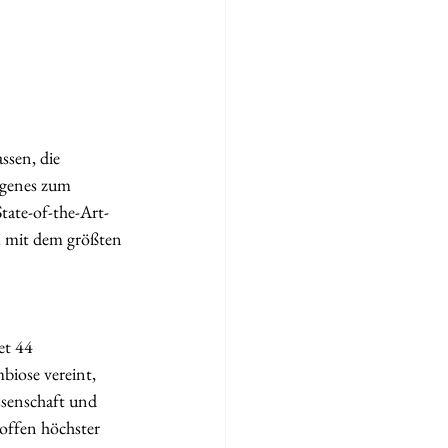
ssen, die 
rgenes zum 
tate-of-the-Art-
m mit dem größten 
et 44 
biose vereint, 
ssenschaft und 
offen höchster 