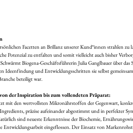
n 
persönlichen Facetten an Brillanz unserer Kund*innen strahlen zu la
che Potenzial zu entfalten und somit vielleicht auch bisher Verbo
 Schwärmt Biogena-Geschäftsführerin Julia Ganglbauer über das S
sen Ideenfindung und Entwicklungsschritten sie selbst gemeinsa
ranche beteiligt war.
 von der Inspiration bis zum vollendeten Präparat: 
t mit den wertvollsten Mikronährstoffen der Gegenwart, konkr
ngredients, präzise aufeinander abgestimmt und in perfekter Sym
atürlich sind neueste Erkenntnisse der Biochemie, Ernährungswi
erte Entwicklungsarbeit eingeflossen. Der Einsatz von Markenrohst