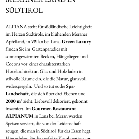
SÜDTIROL
ALPIANA steht für südländische Leichtigkeit 
im Herzen Südtirols, im blühenden Meraner  
Apfelland, in Völlan bei Lana. 
Green Luxury
finden Sie im  Gartenparadies mit 
sonnengewärmten Becken, Hängeliegen und 
Cocons vor  einer charakterstarken 
Hotelarchitektur. Glas und Holz laden in  
stilvolle Räume ein, die die Natur, glanzvoll 
widerspiegeln.  Und so tut es die 
Spa-
Landschaft
, die sich über drei Ebenen und 
2000 m²
 zieht. Liebevoll dekoriert, gekonnt 
inszeniert. Im 
Gourmet-Restaurant 
ALPIANUM
 in Lana bei Meran werden  
Speisen serviert, die von der Leidenschaft 
zeugen, die man in Südtirol  für das Essen hegt. 
Hier erleben Sie die perfekte Kombination aus  