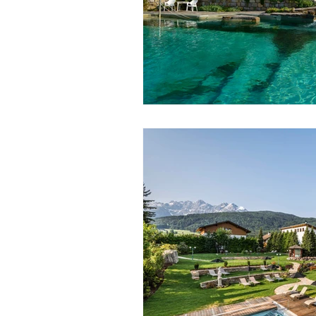
Medical Wellness Europa
M
Golf und SPA Österreich
Go
SPAnews
Hairlust