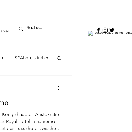
spiel
ch
SPAhotels Italien
SPAlifestyle
emo
ySPAs Europa
r Königshäupter, Aristokratie
das Royal Hotel in Sanremo
gartiges Luxushotel zwischen
ness Österreich