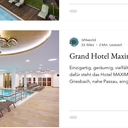
SPAworld
23. März
2 Min. Lesezeit
Grand Hotel Maxi
Einzigartig, geräumig, vielfält
dafür steht das Hotel MAXI
Griesbach, nahe Passau, einge
Hügellandschaft des Rottals. Direkt mit Europas größte
Golfresort verbunden, ist das
Golfer. Zwei hochmoderne T
erweitern das Angebot und 
wetterunabhängiges Golfve
technischen 