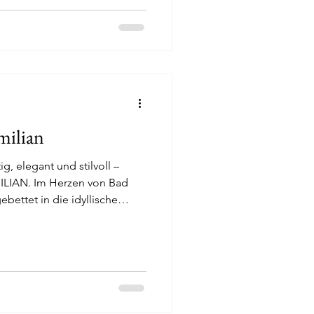
milian
ig, elegant und stilvoll –
MILIAN. Im Herzen von Bad
bettet in die idyllische
m
 Hotel ein echtes Paradies für
rackMan-Golfsimulatoren
ermöglichen ganzjähriges,
rgnügen auf höchstem
Niveau. So begeistert das MAXIMILIAN G