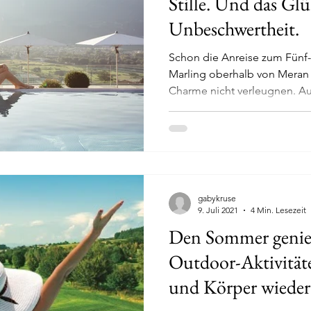
Stille. Und das Glü
Unbeschwertheit.
Schon die Anreise zum Fünf-Sterne-Hotel Giardino in
Marling oberhalb von Meran kann seinen idyllischen
Charme nicht verleugnen. Auf
gabykruse
9. Juli 2021
4 Min. Lesezeit
Den Sommer genieß
Outdoor-Aktivitä
und Körper wieder