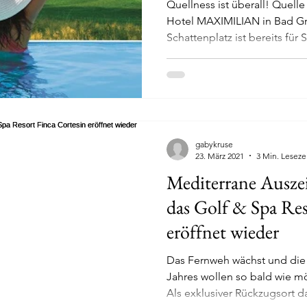
Quellness ist überall! Quell
Hotel MAXIMILIAN in Bad Gri
Schattenplatz ist bereits für Si
gabykruse
23. März 2021
3 Min. Leseze
Mediterrane Auszei
das Golf & Spa Res
eröffnet wieder
Das Fernweh wächst und die Reisepläne des letzten
Jahres wollen so bald wie möglich nachgeholt werden.
Als exklusiver Rückzugsort dar