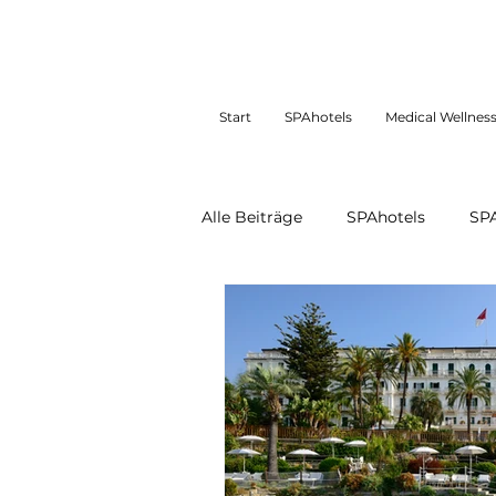
Start
SPAhotels
Medical Wellnes
Alle Beiträge
SPAhotels
SP
SPAhotels restliches Europa
SPAtravel
SPApersonality
DaySPAs weltweit
Medical