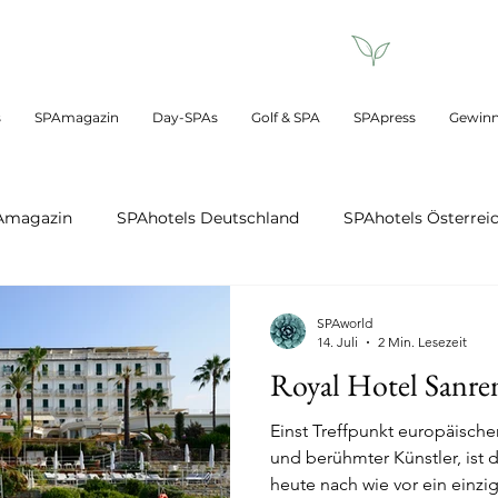
s
SPAmagazin
Day-SPAs
Golf & SPA
SPApress
Gewinn
Amagazin
SPAhotels Deutschland
SPAhotels Österrei
SPAhotels weltweit
SPAworld loves
SPAbeauty
SPAworld
14. Juli
2 Min. Lesezeit
Royal Hotel Sanr
SPAluxus
DaySPAs
DaySPAs Deutschland
Da
Einst Treffpunkt europäische
und berühmter Künstler, ist 
heute nach wie vor ein einzi
 Wellness
Medical Wellness Deutschland
Medical Well