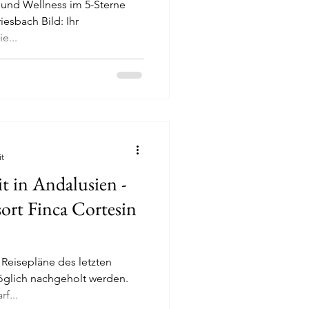
e und Wellness im 5-Sterne
esbach Bild: Ihr
e...
it
t in Andalusien -
ort Finca Cortesin
f...