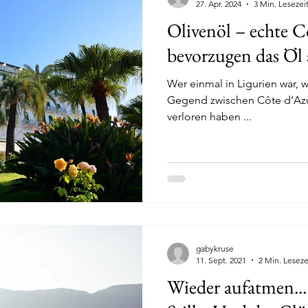
27. Apr. 2024
3 Min. Lesezei
Olivenöl – echte C
bevorzugen das Öl 
Wer einmal in Ligurien war,
Gegend zwischen Côte d’Azur und Toskana sein Herz
verloren haben ...
gabykruse
11. Sept. 2021
2 Min. Leseze
Wieder aufatmen...