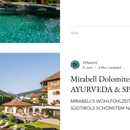
Monte-Carlo und Portofino.
edical Wellness weltweit
Golf und SPA
Golf und SPA 
lf und SPA Europa
Golf und SPA weltweit
Wellnessfa
SPAworld
8. Juni
3 Min. Lesezeit
Mirabell Dolomit
AYURVEDA & S
MIRABELL’S WOHLFÜHLZEI
SÜDTIROLS SCHÖNSTEM N