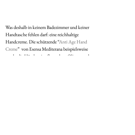
Was deshalb in keinem Badezimmer und keiner 
Handtasche fehlen darf: eine reichhaltige 
Handcreme. Die schützende “
Anti Age Hand 
Creme
”  von Esensa Mediterana beispielsweise 
macht die Hände mit pflegendem  Oliven- und 
Muskatrosenöl spürbar geschmeidiger und 
glatter.  Inhaltsstoffe wie Sheabutter, 
Gänseblümchen-Extrakte, Raffermine und ein  
UV-Filter schützen die Hände außerdem vor 
vorzeitiger Hautalterung,  mildern 
Altersflecken und beugen der Entstehung von 
Pigmentflecken vor.  (Anti-Age Hand Creme 
mit Olivenöl, Gänseblümchen und Rosa 
Moschata 50ml  29,50 Euro z.B. bei 
JOILS - 
die Duftmanufaktur
). Auch eine schöne 