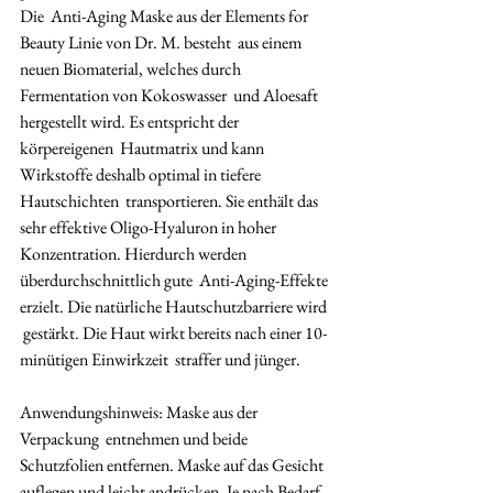
Die  Anti-Aging Maske aus der Elements for 
Beauty Linie von Dr. M. besteht  aus einem 
neuen Biomaterial, welches durch 
Fermentation von Kokoswasser  und Aloesaft 
hergestellt wird. Es entspricht der 
körpereigenen  Hautmatrix und kann 
Wirkstoffe deshalb optimal in tiefere 
Hautschichten  transportieren. Sie enthält das 
sehr effektive Oligo-Hyaluron in hoher  
Konzentration. Hierdurch werden 
überdurchschnittlich gute  Anti-Aging-Effekte 
erzielt. Die natürliche Hautschutzbarriere wird 
 gestärkt. Die Haut wirkt bereits nach einer 10-
minütigen Einwirkzeit  straffer und jünger. 
Anwendungshinweis: Maske aus der 
Verpackung  entnehmen und beide 
Schutzfolien entfernen. Maske auf das Gesicht  
auflegen und leicht andrücken. Je nach Bedarf 