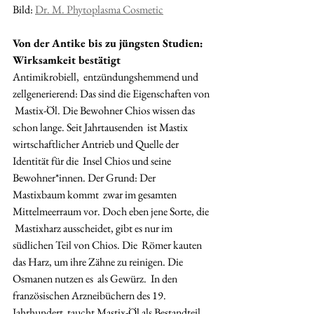
Bild: 
Dr. M. Phytoplasma Cosmetic
Von der Antike bis zu jüngsten Studien: 
Wirksamkeit bestätigt
Antimikrobiell,  entzündungshemmend und 
zellgenerierend: Das sind die Eigenschaften von 
 Mastix-Öl. Die Bewohner Chios wissen das 
schon lange. Seit Jahrtausenden  ist Mastix 
wirtschaftlicher Antrieb und Quelle der 
Identität für die  Insel Chios und seine 
Bewohner*innen. Der Grund: Der 
Mastixbaum kommt  zwar im gesamten 
Mittelmeerraum vor. Doch eben jene Sorte, die 
 Mastixharz ausscheidet, gibt es nur im 
südlichen Teil von Chios. Die  Römer kauten 
das Harz, um ihre Zähne zu reinigen. Die 
Osmanen nutzen es  als Gewürz.  In den 
französischen Arzneibüchern des 19. 
Jahrhundert  taucht Mastix-Öl als Bestandteil 