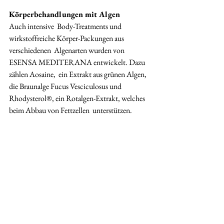
Körperbehandlungen mit Algen
Auch intensive  Body-Treatments und 
wirkstoffreiche Körper-Packungen aus 
verschiedenen  Algenarten wurden von 
ESENSA MEDITERANA entwickelt. Dazu 
zählen Aosaine,  ein Extrakt aus grünen Algen, 
die Braunalge Fucus Vesciculosus und  
Rhodysterol®, ein Rotalgen-Extrakt, welches 
beim Abbau von Fettzellen  unterstützen.
Die synergetische Wirkung aus Algen und 
ätherischen  Ölen zeigt sehr gute Ergebnisse – 
und so wurde insbesondere das  Lavendel 
Detox Treatment bereits mehrfach 
ausgezeichnet. Hier geht’s zu  den 
Körperbehandlungen von ESENSA 
MEDITERANA
.