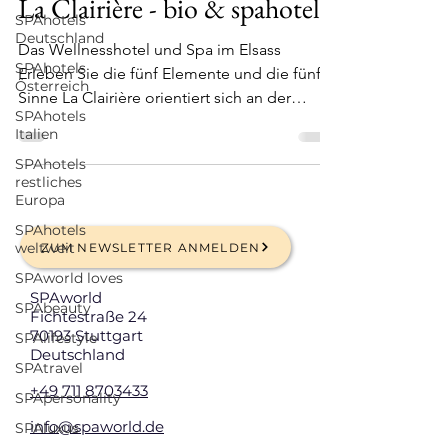
La Clairière - bio & spahotel
SPAhotels
Deutschland
Das Wellnesshotel und Spa im Elsass
SPAhotels
Erleben Sie die fünf Elemente und die fünf
Österreich
Sinne La Clairière orientiert sich an der
SPAhotels
alten...
Italien
SPAhotels
restliches
Europa
SPAhotels
weltweit
ZUM NEWSLETTER ANMELDEN
SPAworld loves
SPAworld
SPAbeauty
Fichtestraße 24
70193 Stuttgart
SPAlifestyle
Deutschland
SPAtravel
+49 711 8703433
SPApersonality
info@spaworld.de
SPAluxus