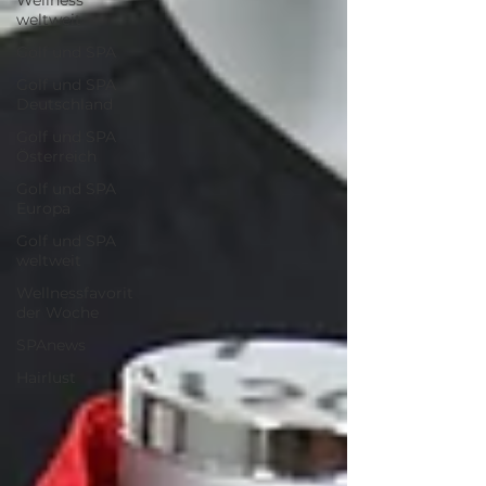
Wellness
weltweit
Golf und SPA
Golf und SPA
Deutschland
Golf und SPA
Österreich
Golf und SPA
Europa
Golf und SPA
weltweit
Wellnessfavorit
der Woche
SPAnews
Hairlust