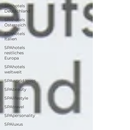
SPAhotels
Deutschland
SPAhotels
Österreich
SPAhotels
Italien
SPAhotels
restliches
Europa
SPAhotels
weltweit
SPAworld loves
SPAbeauty
SPAlifestyle
SPAtravel
SPApersonality
SPAluxus