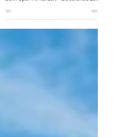
Sommer, Sonne, Lieblingsband, Jubel auf
der Fanmeile oder Gänsehautmomente
beim Open-Air-Konzert – die schönste Zeit
des Jahres lockt Millionen Menschen nach
draußen. Doch während die Stimmung
steigt, klettern oft auch die Temperaturen.
Wer schon einmal stundenlang auf einem
Festival, beim Public Viewing oder einem
Sportevent in der prallen Sonne gestanden
hat, weiß: Aus Sommerfeeling kann schnell
Hitzestress werden.