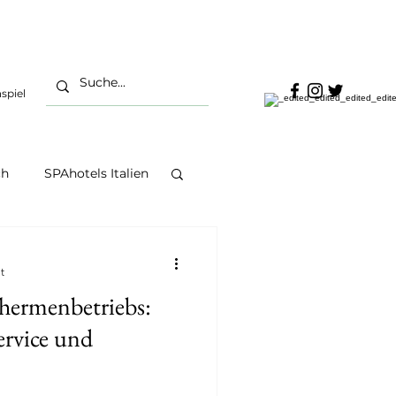
spiel
ch
SPAhotels Italien
SPAlifestyle
t
hermenbetriebs:
ySPAs Europa
ervice und
ness Österreich