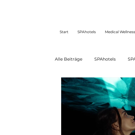
Start
SPAhotels
Medical Wellnes
Alle Beiträge
SPAhotels
SP
SPAhotels restliches Europa
SPAtravel
SPApersonality
DaySPAs weltweit
Medical