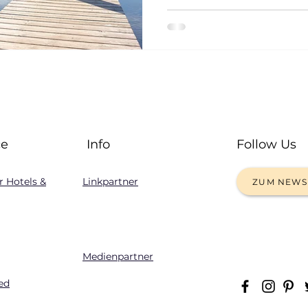
ce
Info
Follow Us
ür Hotels &
Linkpartner
ZUM NEWS
Medienpartner
ted