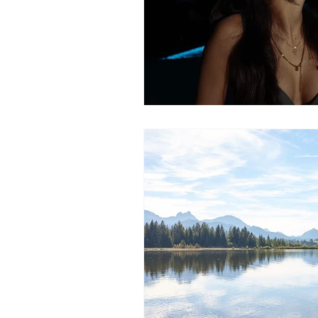
Medical Wellness Europa
M
Golf und SPA Österreich
Go
SPAnews
Hairlust