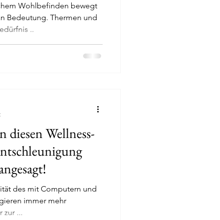
lichem Wohlbefinden bewegt
an Bedeutung. Thermen und
dürfnis ..
Deutschland
vorit der Woche
t
Entschleunigung
ngesagt!
tät des mit Computern und
agieren immer mehr
kehr zur ...