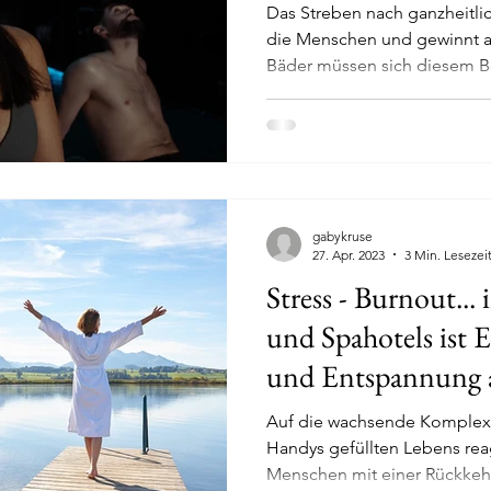
Das Streben nach ganzheit
die Menschen und gewinnt 
Bäder müssen sich diesem Be
edical Wellness weltweit
Golf und SPA
Golf und SPA 
lf und SPA Europa
Golf und SPA weltweit
Wellnessfa
gabykruse
27. Apr. 2023
3 Min. Lesezei
Stress - Burnout... in diesen Wellness-
und Spahotels ist 
und Entspannung a
Auf die wachsende Komplexi
Handys gefüllten Lebens re
Menschen mit einer Rück