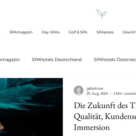
s
SPAmagazin
Day-SPAs
Golf & SPA
SPApress
Gewinn
Amagazin
SPAhotels Deutschland
SPAhotels Österrei
SPAhotels weltweit
SPAworld loves
SPAbeauty
gabykruse
20. Aug. 2024
3 Min. Lesezei
Die Zukunft des T
SPAluxus
DaySPAs
DaySPAs Deutschland
Da
Qualität, Kundens
Immersion
 Wellness
Medical Wellness Deutschland
Medical Well