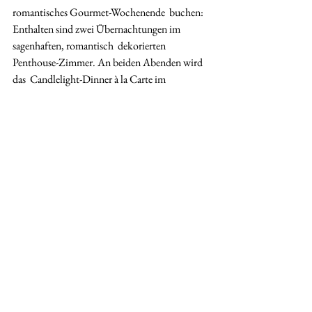
romantisches Gourmet-Wochenende  buchen: 
Enthalten sind zwei Übernachtungen im 
sagenhaften, romantisch  dekorierten 
Penthouse-Zimmer. An beiden Abenden wird 
das  Candlelight-Dinner à la Carte im 
Restaurant serviert.
Weitere Information
Mehr Informationen über das Sonne Lifestyle 
Resort.
Weitere Informationen zu den schönen 
Wellness-Hotels in Europa finden Sie auf 
SPAworld