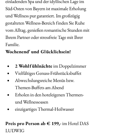
einladenden Spa und der idyllischen Lage im 
Süd-Osten von Bayern ist maximale Erholung 
und Wellness pur garantiert. Im großzügig 
gestalteten Wellness-Bereich finden Sie Ruhe 
vom Alltag, genießen romantische Stunden mit 
Ihrem Partner oder stressfreie Tage mit Ihrer 
Familie.
Wochenend‘ und Glücklichsein!
2 Wohlfühlnächte
 im Doppelzimmer
Vielfältiges Genuss-Frühstücksbuffet
Abwechslungsreiche Menüs bzw. 
Themen-Buffets am Abend
Erholen in den hoteleigenen Thermen- 
und Wellnessoasen
einzigartiges Thermal-Heilwasser
Preis pro Person ab € 199,-
 im Hotel DAS 
LUDWIG