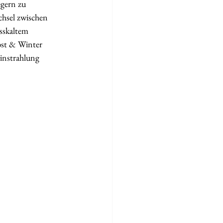
gern zu  
hsel zwischen 
sskaltem 
bst & Winter 
instrahlung  