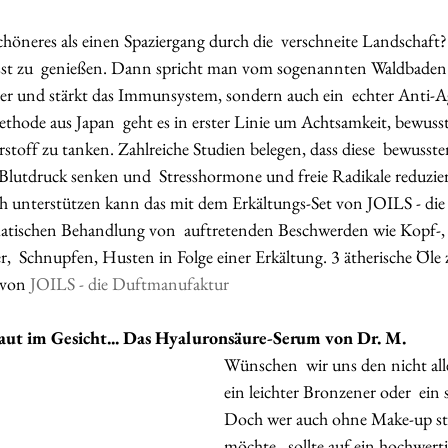
chöneres als einen Spaziergang durch die  verschneite Landschaft
sst zu  genießen. Dann spricht man vom sogenannten Waldbaden –
iller und stärkt das Immunsystem, sondern auch ein  echter Anti-A
Methode aus Japan  geht es in erster Linie um Achtsamkeit, bewus
stoff zu tanken. Zahlreiche Studien belegen, dass diese  bewusst
 Blutdruck senken und  Stresshormone und freie Radikale reduzier
h unterstützen kann das mit dem Erkältungs-Set von JOILS - di
atischen Behandlung von  auftretenden Beschwerden wie Kopf-,
r,  Schnupfen, Husten in Folge einer Erkältung. 3 ätherische Öle 
von 
JOILS - die Duftmanufaktur
ut im Gesicht... Das Hyaluronsäure-Serum von Dr. M.  
Wünschen  wir uns den nicht alle?
ein leichter Bronzener oder  ein
Doch wer auch ohne Make-up st
möchte,  sollte auf ein hochwerti