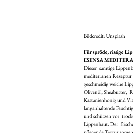
Bildcredit: Unsplash
Für spröde, rissige L
ESENSA MEDITER
Dieser  samtige Lippenb
mediterranen Rezeptur s
geschmeidig weiche Lip
Olivenöl, Sheabutter,  
Kastanienhonig und Vit
langanhaltende Feuchtig
und schützen vor  trock
Lippenhaut. Der  frisch
pflegende Textur sorgen