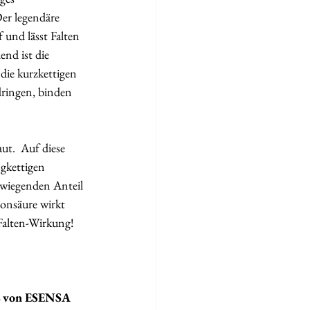
r legendäre  
 und lässt Falten 
nd ist die 
die kurzkettigen  
dringen, binden 
ut.  Auf diese 
gkettigen 
erwiegenden Anteil 
onsäure wirkt  
Falten-Wirkung! 
von ESENSA 