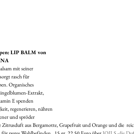
ippen: LIP BALM von 
ANA
alsam mit seiner 
orgt rasch für  
pen. Organisches 
Ringelblumen-Extrakt, 
amin E spenden  
keit, regenerieren, nähren 
ener und spröder 
e Zitrusduft aus Bergamotte, Grapefruit und Orange und die  reich
 für pures Wohlbefinden.  15 gr. 22,50 Euro über 
JOILS -die Du