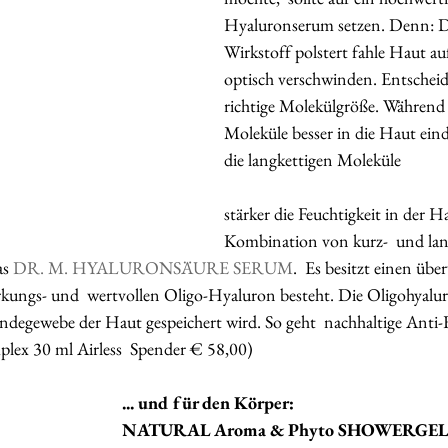
Hyaluronserum setzen. Denn: De
Wirkstoff polstert fahle Haut auf
optisch verschwinden. Entscheide
richtige Molekülgröße. Während 
Moleküle besser in die Haut ein
die langkettigen Moleküle 
stärker die Feuchtigkeit in der Ha
Kombination von kurz-  und lan
s 
DR. M. HYALURONSÄURE SERUM
.  Es besitzt einen üb
kungs- und  wertvollen Oligo-Hyaluron besteht. Die Oligohyalur
Bindegewebe der Haut gespeichert wird. So geht  nachhaltige Anti-
ex 30 ml Airless  Spender € 58,00)
... und für den Körper: 
NATURAL Aroma & Phyto SHOWERGEL 