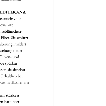
A MEDITERANA
spruchsvolle 
bewährte 
Gänseblümchen-
lter. Sie schützt 
lterung, mildert 
stehung neuer  
Oliven- und 
de spürbar 
sen sie sichtbar 
Erhältlich bei 
Kosmetikpartnern
m stärken
n hat unser 