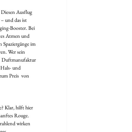
? Diesen Ausflug 
 und das ist 
ging-Booster. Bei 
stes Atmen und 
en Spaziergänge im 
en. Wer sein 
e  Duftmanufaktur 
 Hals- und 
zum Preis  von 
 Klar, hilft hier 
 sanftes Rouge. 
rahlend wirken 
ges 