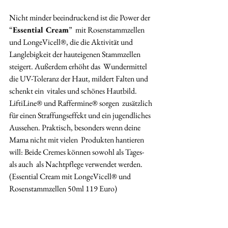
Nicht minder beeindruckend ist die Power der 
“
Essential Cream
”  mit Rosenstammzellen 
und LongeVicell®, die die Aktivität und  
Langlebigkeit der hauteigenen Stammzellen 
steigert. Außerdem erhöht das  Wundermittel 
die UV-Toleranz der Haut, mildert Falten und 
schenkt ein  vitales und schönes Hautbild. 
LiftiLine® und Raffermine® sorgen  zusätzlich 
für einen Straffungseffekt und ein jugendliches  
Aussehen. Praktisch, besonders wenn deine 
Mama nicht mit vielen  Produkten hantieren 
will: Beide Cremes können sowohl als Tages- 
als auch  als Nachtpflege verwendet werden. 
(Essential Cream mit LongeVicell® und  
Rosenstammzellen 50ml 119 Euro)