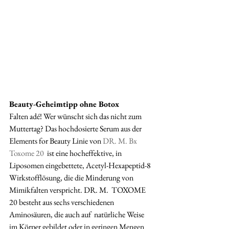
Beauty-Geheimtipp ohne Botox
Falten adé! Wer wünscht sich das nicht zum 
Muttertag? Das hochdosierte Serum aus der 
Elements for Beauty Linie von 
DR. M. Bx 
Toxome 20
  ist eine hocheffektive, in 
Liposomen eingebettete, Acetyl-Hexapeptid-8  
Wirkstofflösung, die die Minderung von 
Mimikfalten verspricht. DR. M.  TOXOME 
20 besteht aus sechs verschiedenen 
Aminosäuren, die auch auf  natürliche Weise 
im Körper gebildet oder in geringen Mengen 