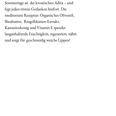
Sommertage an  der kroatischen Adria – und 
fegt jeden tristen Gedanken hinfort. Die  
mediterrane Rezeptur: Organisches Olivenöl, 
Sheabutter,  Ringelblumen-Extrakt, 
Kastanienhonig und Vitamin E spendet  
langanhaltende Feuchtigkeit, regeneriert, nährt 
und sorgt für  geschmeidig weiche Lippen! 
Anwendung: Eine kleine Menge mit dem 
Finger aufnehmen, kurz anwärmen und auf die 
Lippen auftragen. UVP 22,50 EUR bei den 
Esensa Mediterana Partnern und Parfumdreams
Mutter-Tochter-Wochenende 
Was  könnte ein schöneres Geschenk sein, als 
gemeinsame Zeit? Entführe deine  Mama doch 
mal auf eine kleine Mutter-Tochter-Auszeit. 
Ein Wochenende,  das nur euch beiden gehört. 