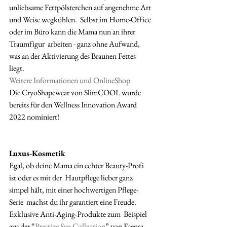
unliebsame Fettpölsterchen auf angenehme Art 
und Weise wegkühlen.  Selbst im Home-Office 
oder im Büro kann die Mama nun an ihrer 
Traumfigur  arbeiten - ganz ohne Aufwand, 
was an der Aktivierung des Braunen Fettes  
liegt. 
Weitere Informationen und OnlineShop 
Die CryoShapewear von SlimCOOL wurde 
bereits für den Wellness Innovation Award 
2022 nominiert!
Luxus-Kosmetik
Egal, ob deine Mama ein echter Beauty-Profi 
ist oder es mit der  Hautpflege lieber ganz 
simpel hält, mit einer hochwertigen Pflege-
Serie  machst du ihr garantiert eine Freude. 
Exklusive Anti-Aging-Produkte zum  Beispiel 
aus der “
Prestige Spa Collection
” von Esensa 