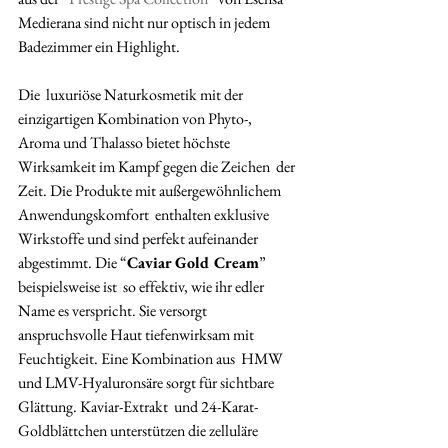
Medierana sind nicht nur optisch in jedem 
Badezimmer ein Highlight.
Die  luxuriöse Naturkosmetik mit der 
einzigartigen Kombination von Phyto-,  
Aroma und Thalasso bietet höchste 
Wirksamkeit im Kampf gegen die Zeichen  der 
Zeit. Die Produkte mit außergewöhnlichem 
Anwendungskomfort  enthalten exklusive 
Wirkstoffe und sind perfekt aufeinander  
abgestimmt. Die “
Caviar Gold Cream
” 
beispielsweise ist  so effektiv, wie ihr edler 
Name es verspricht. Sie versorgt  
anspruchsvolle Haut tiefenwirksam mit 
Feuchtigkeit. Eine Kombination aus  HMW 
und LMV-Hyaluronsäre sorgt für sichtbare 
Glättung. Kaviar-Extrakt  und 24-Karat-
Goldblättchen unterstützen die zelluläre 