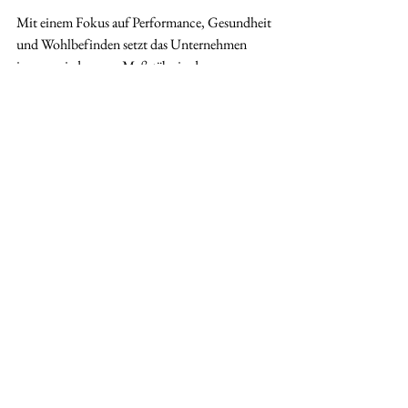
Mit einem Fokus auf Performance, Gesundheit 
und Wohlbefinden setzt das Unternehmen 
immer wieder neue Maßstäbe in der 
Verbindung von kühlenden Funktionstextilien 
und innovativen Lösungen zur Verbesserung 
der Lebensqualität.
pervormance international setzt sich zudem für 
Nachhaltigkeit, Umwelt, faire 
Arbeitsbedingungen und Frauenrechte ein, ist 
Mitglied im UN Global Compact, beim Senat 
der Wirtschaft und unterstützt Plant-for-the-
Planet. Die Unternehmerinnen wurden bereits 
von UN Women für Ihr Female 
Empowerment, ihre Nachhaltigkeit und ihren 
Innovationsgeist gewürdigt wurden. 2025 
erhielt das Unternehmen den Deutschen 
Nachhaltigkeitspreis für ihre Produkte.