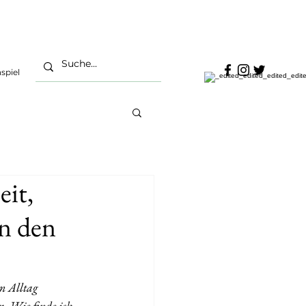
spiel
eit,
in den
n Alltag 
 „Wie finde ich 