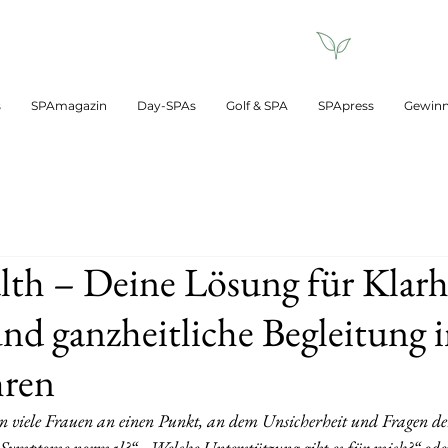
s
SPAmagazin
Day-SPAs
Golf & SPA
SPApress
Gewinn
lth – Deine Lösung für Klarh
nd ganzheitliche Begleitung 
hren
n viele Frauen an einen Punkt, an dem Unsicherheit und Fragen de
Symptome normal?“, „Welche Unterstützung gibt es für mich?“ oder