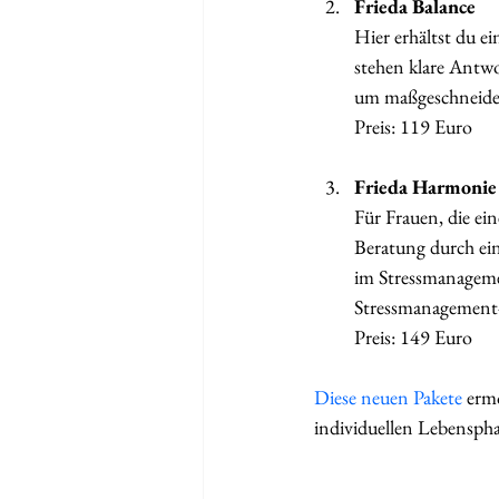
Frieda Balance
Hier erhältst du e
stehen klare Antwo
um maßgeschneider
Preis: 119 Euro
Frieda Harmonie
Für Frauen, die ei
Beratung durch ein
im Stressmanagemen
Stressmanagement-
Preis: 149 Euro
Diese neuen Pakete
 erm
individuellen Lebenspha